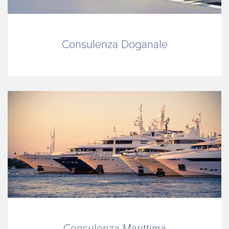
Consulenza Doganale
Consulenza Marittima