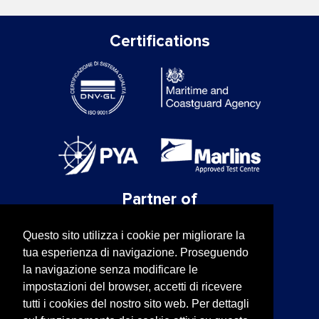
Certifications
Partner of
Questo sito utilizza i cookie per migliorare la
tua esperienza di navigazione. Proseguendo
la navigazione senza modificare le
Follow us
impostazioni del browser, accetti di ricevere
tutti i cookies del nostro sito web. Per dettagli