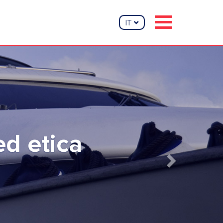
IT
Next
o yacht
la