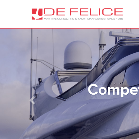
Previous
Ti aiu
c