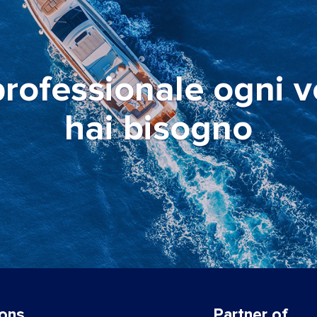
rofessionale ogni v
hai bisogno
ions
Partner of