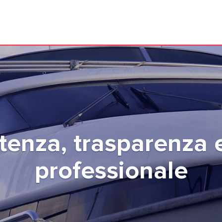
tiamo a mantenere l
onforme ed in rego